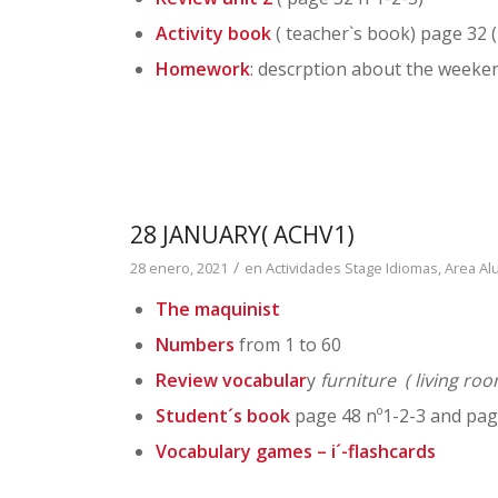
Activity book
( teacher`s book) page 32 (
Homework
: descrption about the weeke
28 JANUARY( ACHV1)
/
28 enero, 2021
en
Actividades Stage Idiomas
,
Area A
The maquinist
Numbers
from 1 to 60
Review vocabular
y
furniture ( living ro
Student´s book
page 48 nº1-2-3 and page
Vocabulary games – i´-flashcards