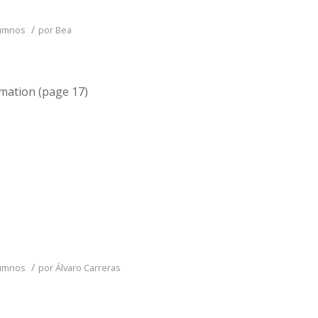
/
lumnos
por
Bea
mation (page 17)
/
lumnos
por
Álvaro Carreras