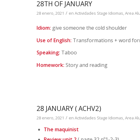
28TH OF JANUARY
/
28 enero, 2021
en
Actividades Stage Idiomas
,
Area A
Idiom:
give someone the cold shoulder
Use of English:
Transformations + word for
Speaking:
Taboo
Homework:
Story and reading
28 JANUARY ( ACHV2)
/
28 enero, 2021
en
Actividades Stage Idiomas
,
Area A
The maquinist
Review unit 2
( page 32 nº1-2-3)