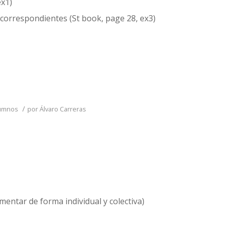
ex1)
correspondientes (St book, page 28, ex3)
/
lumnos
por
Álvaro Carreras
entar de forma individual y colectiva)