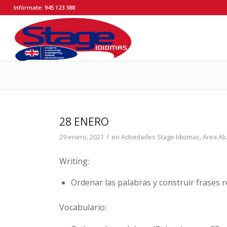
Infórmate: 945 123 388
28 ENERO
/
29 enero, 2021
en
Actividades Stage Idiomas
,
Area A
Writing:
Ordenar las palabras y construir frases r
Vocabulario: