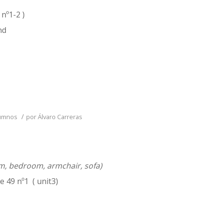
 nº1-2 )
nd
/
lumnos
por
Álvaro Carreras
om, bedroom, armchair, sofa)
 49 nº1 ( unit3)