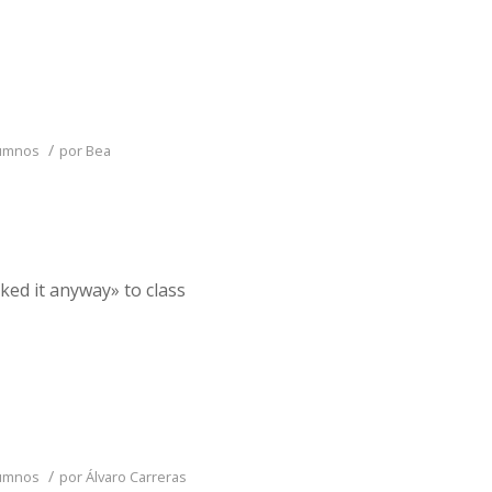
/
lumnos
por
Bea
ked it anyway» to class
/
lumnos
por
Álvaro Carreras