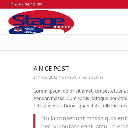
Infórmate: 945 123 388
A NICE POST
/
/
24 mayo, 2012
en
News
por
actualiza
Lorem ipsum dolor sit amet, consectetuer ad
Aenean massa. Cum sociis natoque penatibu
ridiculus mus. Donec quam felis, ultricies ne
Nulla consequat massa quis enim.
nec, vulputate eget, arcu. In eni