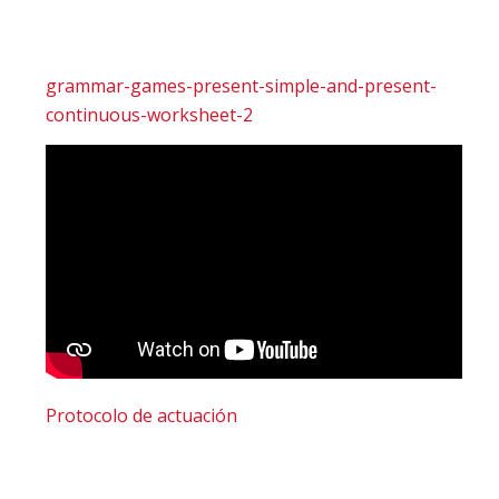
grammar-games-present-simple-and-present-
continuous-worksheet-2
Protocolo de actuación