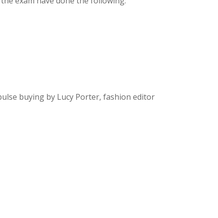
 the exam have done the following:
pulse buying by Lucy Porter, fashion editor