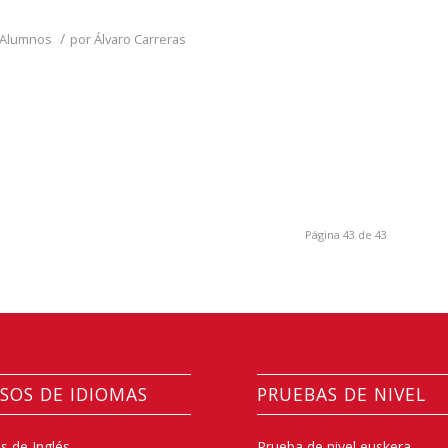
/
 Alumnos
por
Álvaro Carreras
Página 43 de 43
SOS DE IDIOMAS
PRUEBAS DE NIVEL
s de Inglés
Prueba de nivel euskera