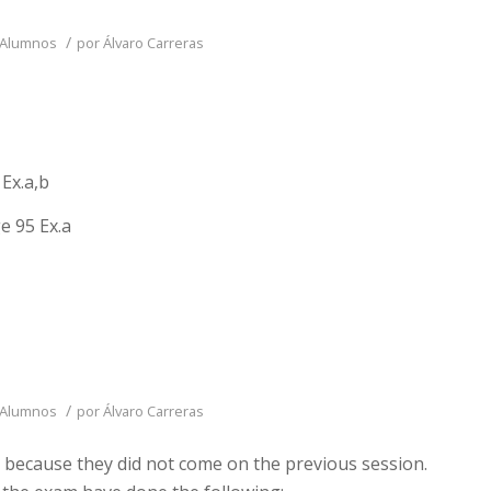
/
 Alumnos
por
Álvaro Carreras
Ex.a,b
e 95 Ex.a
/
 Alumnos
por
Álvaro Carreras
 because they did not come on the previous session.