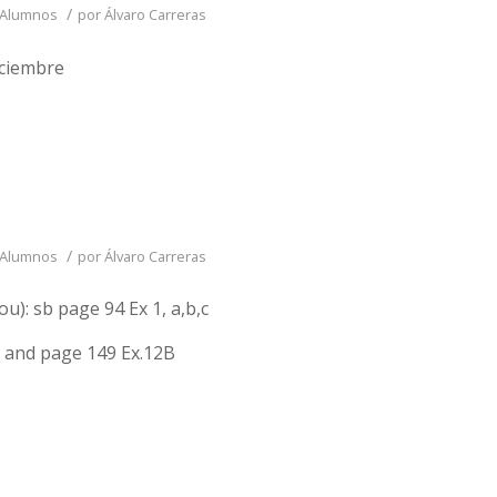
/
 Alumnos
por
Álvaro Carreras
iciembre
/
 Alumnos
por
Álvaro Carreras
u): sb page 94 Ex 1, a,b,c
2 and page 149 Ex.12B