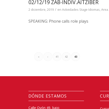
02/12/19 ZAB-INDIV.AITZIBER
/
2 diciembre, 2019
en
Actividades Stage Idiomas
,
Area
SPEAKING: Phone calls role plays
«
‹
41
42
43
DÓNDE ESTAMOS
CUR
Calle Oyón 49, bajo
Curso