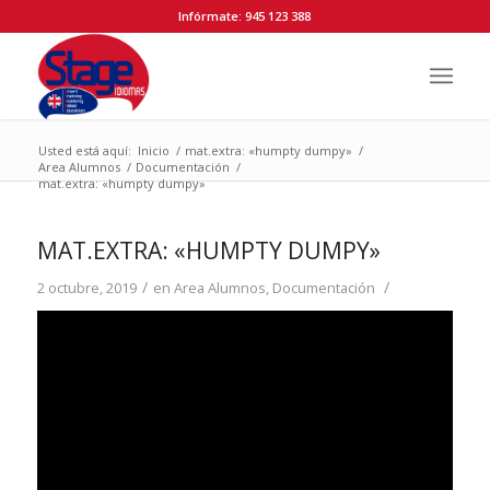
Infórmate: 945 123 388
Usted está aquí:
Inicio
/
mat.extra: «humpty dumpy»
/
Area Alumnos
/
Documentación
/
mat.extra: «humpty dumpy»
MAT.EXTRA: «HUMPTY DUMPY»
/
/
2 octubre, 2019
en
Area Alumnos
,
Documentación