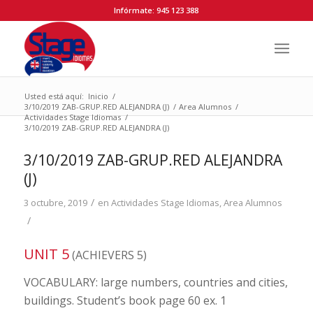
Infórmate: 945 123 388
Usted está aquí:
Inicio
/
3/10/2019 ZAB-GRUP.RED ALEJANDRA (J)
/
Area Alumnos
/
Actividades Stage Idiomas
/
3/10/2019 ZAB-GRUP.RED ALEJANDRA (J)
3/10/2019 ZAB-GRUP.RED ALEJANDRA
(J)
/
3 octubre, 2019
en
Actividades Stage Idiomas
,
Area Alumnos
/
UNIT 5
(ACHIEVERS 5)
VOCABULARY: large numbers, countries and cities,
buildings. Student’s book page 60 ex. 1