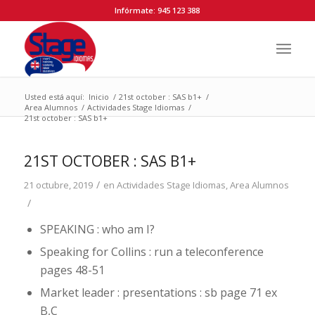
Infórmate: 945 123 388
Usted está aquí:
Inicio
/
21st october : SAS b1+
/
Area Alumnos
/
Actividades Stage Idiomas
/
21st october : SAS b1+
21ST OCTOBER : SAS B1+
/
21 octubre, 2019
en
Actividades Stage Idiomas
,
Area Alumnos
/
SPEAKING : who am I?
Speaking for Collins : run a teleconference
pages 48-51
Market leader : presentations : sb page 71 ex
B,C