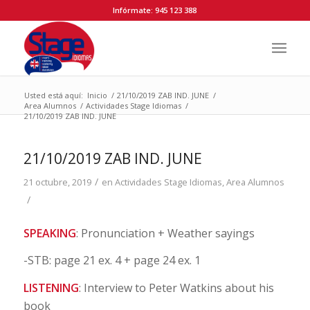
Infórmate: 945 123 388
Usted está aquí:
Inicio
/
21/10/2019 ZAB IND. JUNE
/
Area Alumnos
/
Actividades Stage Idiomas
/
21/10/2019 ZAB IND. JUNE
21/10/2019 ZAB IND. JUNE
/
21 octubre, 2019
en
Actividades Stage Idiomas
,
Area Alumnos
/
SPEAKING
: Pronunciation + Weather sayings
-STB: page 21 ex. 4 + page 24 ex. 1
LISTENING
: Interview to Peter Watkins about his
book