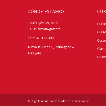
DÓNDE ESTAMOS
CUR
Calle Oyón 49, bajo
Curso
01015 Vitoria-gasteiz
Curs
Tel.: 945 123 388
Curso
Autobús: Línea 6, Zabalgana –
Clase
Arkayate
Cusos
© Stage Idiomas. Todos los derechos reservados.