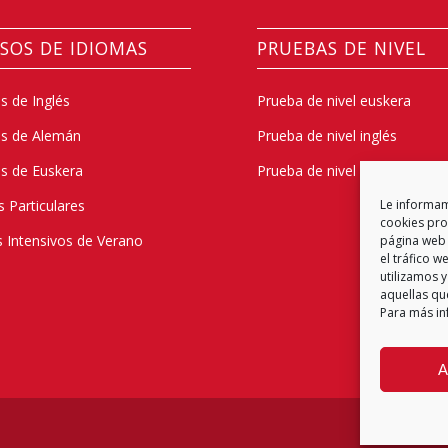
SOS DE IDIOMAS
PRUEBAS DE NIVEL
s de Inglés
Prueba de nivel euskera
os de Alemán
Prueba de nivel inglés
s de Euskera
Prueba de nivel alemán
s Particulares
Le informamo
cookies prop
 Intensivos de Verano
página web 
el tráfico 
utilizamos y
aquellas qu
Para más in
A
Política