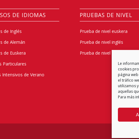
SOS DE IDIOMAS
PRUEBAS DE NIVEL
s de Inglés
Prueba de nivel euskera
os de Alemán
Prueba de nivel inglés
s de Euskera
Prueba de nivel alemán
s Particulares
Le informamo
cookies prop
 Intensivos de Verano
página web 
el tráfico 
utilizamos y
aquellas qu
Para más in
A
Política