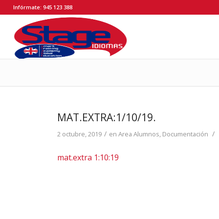
Infórmate: 945 123 388
MAT.EXTRA:1/10/19.
/
/
2 octubre, 2019
en
Area Alumnos
,
Documentación
mat.extra 1:10:19