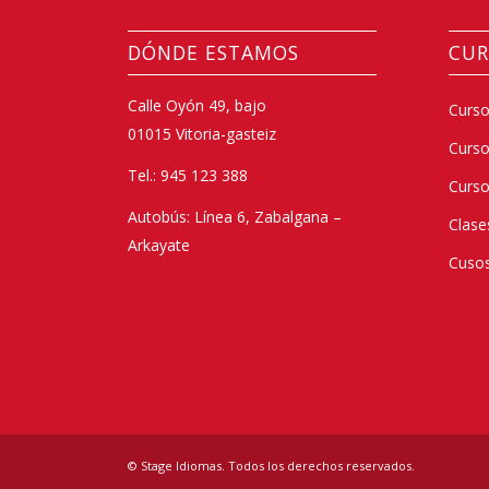
DÓNDE ESTAMOS
CUR
Calle Oyón 49, bajo
Curso
01015 Vitoria-gasteiz
Curs
Tel.: 945 123 388
Curso
Autobús: Línea 6, Zabalgana –
Clase
Arkayate
Cusos
© Stage Idiomas. Todos los derechos reservados.