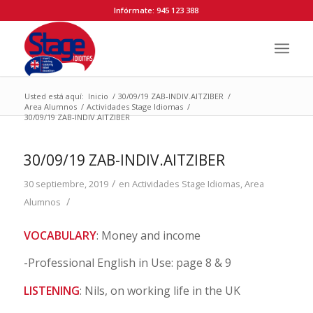
Infórmate: 945 123 388
Usted está aquí:
Inicio
/
30/09/19 ZAB-INDIV.AITZIBER
/
Area Alumnos
/
Actividades Stage Idiomas
/
30/09/19 ZAB-INDIV.AITZIBER
30/09/19 ZAB-INDIV.AITZIBER
/
30 septiembre, 2019
en
Actividades Stage Idiomas
,
Area
/
Alumnos
VOCABULARY
: Money and income
-Professional English in Use: page 8 & 9
LISTENING
: Nils, on working life in the UK