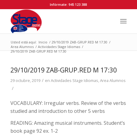
Infórmate: 945 123 388
Usted está aquí:
Inicio
/
29/10/2019 ZAB-GRUP.RED M 17:30
/
Area Alumnos
/
Actividades Stage Idiomas
/
29/10/2019 ZAB-GRUP.RED M 17:30
29/10/2019 ZAB-GRUP.RED M 17:30
/
29 octubre, 2019
en
Actividades Stage Idiomas
,
Area Alumnos
/
VOCABULARY: Irregular verbs. Review of the verbs
studied and introduction to other 5 verbs
READING: Amazing musical instruments. Student’s
book page 92 ex. 1-2