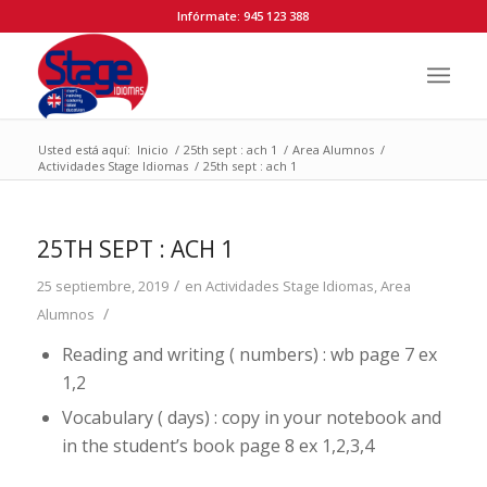
Infórmate: 945 123 388
Usted está aquí:
Inicio
/
25th sept : ach 1
/
Area Alumnos
/
Actividades Stage Idiomas
/
25th sept : ach 1
25TH SEPT : ACH 1
/
25 septiembre, 2019
en
Actividades Stage Idiomas
,
Area
/
Alumnos
Reading and writing ( numbers) : wb page 7 ex
1,2
Vocabulary ( days) : copy in your notebook and
in the student’s book page 8 ex 1,2,3,4