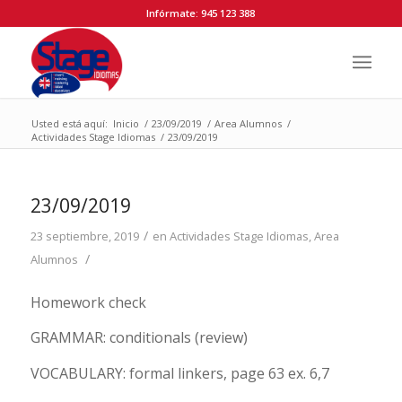
Infórmate: 945 123 388
Usted está aquí:
Inicio
/
23/09/2019
/
Area Alumnos
/
Actividades Stage Idiomas
/
23/09/2019
23/09/2019
/
23 septiembre, 2019
en
Actividades Stage Idiomas
,
Area
/
Alumnos
Homework check
GRAMMAR: conditionals (review)
VOCABULARY: formal linkers, page 63 ex. 6,7