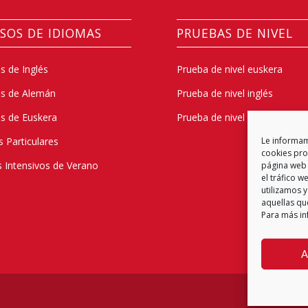
SOS DE IDIOMAS
PRUEBAS DE NIVEL
s de Inglés
Prueba de nivel euskera
os de Alemán
Prueba de nivel inglés
s de Euskera
Prueba de nivel alemán
s Particulares
Le informamo
cookies prop
 Intensivos de Verano
página web 
el tráfico 
utilizamos y
aquellas qu
Para más in
A
Política