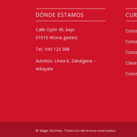
DÓNDE ESTAMOS
CUR
Calle Oyón 49, bajo
Curso
01015 Vitoria-gasteiz
Curs
Tel.: 945 123 388
Curso
Autobús: Línea 6, Zabalgana –
Clase
Arkayate
Cusos
© Stage Idiomas. Todos los derechos reservados.