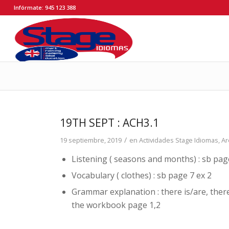
Infórmate: 945 123 388
19TH SEPT : ACH3.1
/
19 septiembre, 2019
en
Actividades Stage Idiomas
,
Ar
Listening ( seasons and months) : sb pag
Vocabulary ( clothes) : sb page 7 ex 2
Grammar explanation : there is/are, ther
the workbook page 1,2