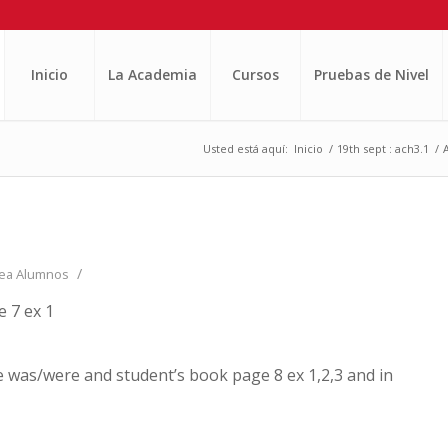
Inicio
La Academia
Cursos
Pruebas de Nivel
Usted está aquí:
Inicio
/
19th sept : ach3.1
/
/
ea Alumnos
e 7 ex 1
e was/were and student’s book page 8 ex 1,2,3 and in