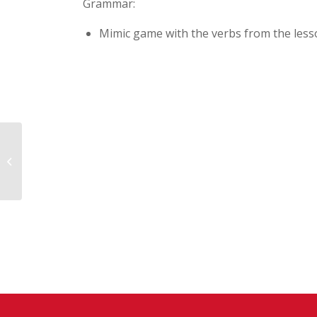
Grammar:
Mimic game with the verbs from the lesson
19th nov : adultos b1+