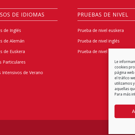
SOS DE IDIOMAS
PRUEBAS DE NIVEL
s de Inglés
Prueba de nivel euskera
os de Alemán
Prueba de nivel inglés
s de Euskera
Prueba de nivel alemán
s Particulares
Le informamo
cookies prop
 Intensivos de Verano
página web 
el tráfico 
utilizamos y
aquellas qu
Para más in
A
Política