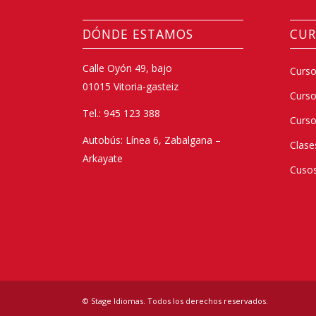
DÓNDE ESTAMOS
CUR
Calle Oyón 49, bajo
Curso
01015 Vitoria-gasteiz
Curs
Tel.: 945 123 388
Curso
Autobús: Línea 6, Zabalgana –
Clase
Arkayate
Cusos
© Stage Idiomas. Todos los derechos reservados.