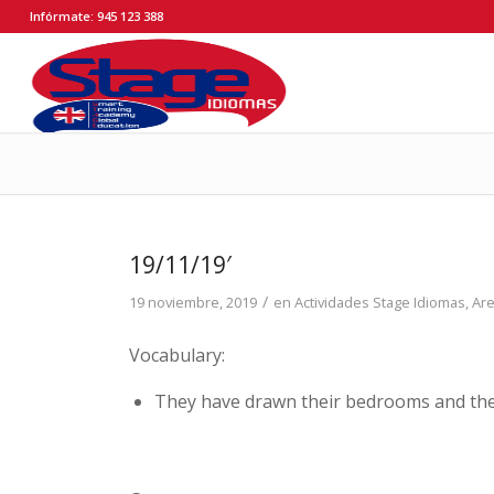
Infórmate: 945 123 388
19/11/19′
/
19 noviembre, 2019
en
Actividades Stage Idiomas
,
Ar
Vocabulary:
They have drawn their bedrooms and they