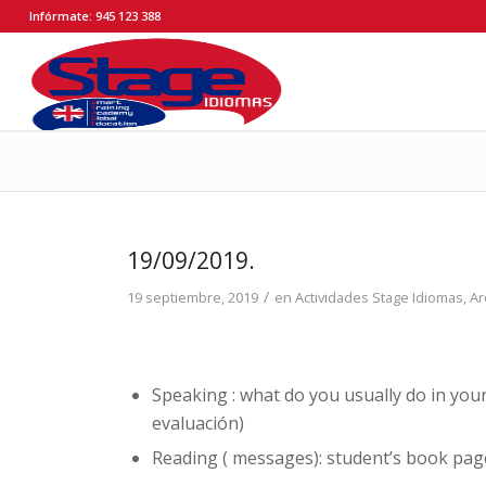
Infórmate: 945 123 388
19/09/2019.
/
19 septiembre, 2019
en
Actividades Stage Idiomas
,
Ar
Speaking : what do you usually do in your
evaluación)
Reading ( messages): student’s book page