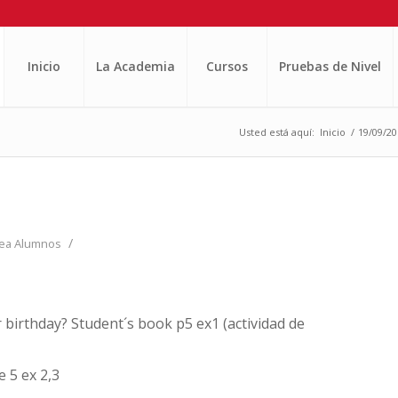
Inicio
La Academia
Cursos
Pruebas de Nivel
Usted está aquí:
Inicio
/
19/09/20
/
ea Alumnos
 birthday? Student´s book p5 ex1 (actividad de
 5 ex 2,3