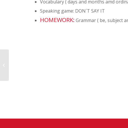
Vocabulary ( days and months amd ordina
Speaking game: DON´T SAY IT
HOMEWORK:
Grammar ( be, subject an
19/09/2019 OYON-ACH1.1