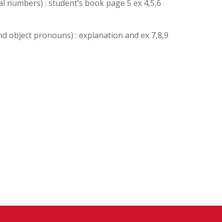
l numbers) : student’s book page 5 ex 4,5,6
d object pronouns) : explanation and ex 7,8,9