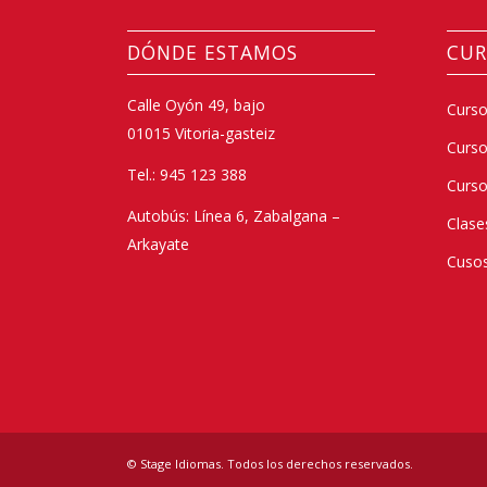
DÓNDE ESTAMOS
CUR
Calle Oyón 49, bajo
Curso
01015 Vitoria-gasteiz
Curs
Tel.: 945 123 388
Curso
Autobús: Línea 6, Zabalgana –
Clase
Arkayate
Cusos
© Stage Idiomas. Todos los derechos reservados.