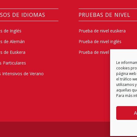
SOS DE IDIOMAS
PRUEBAS DE NIVEL
s de Inglés
Prueba de nivel euskera
os de Alemán
Prueba de nivel inglés
s de Euskera
Prueba de nivel alemán
s Particulares
Le informamo
cookies prop
 Intensivos de Verano
página web 
el tráfico 
utilizamos y
aquellas qu
Para más in
A
Política