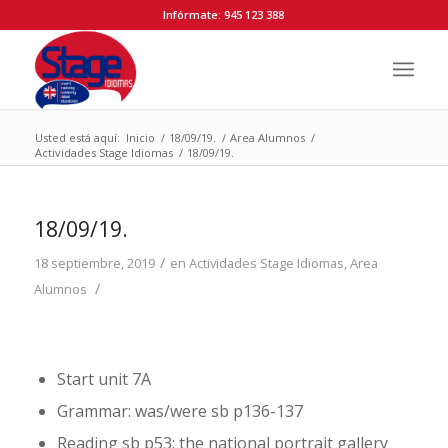
Infórmate: 945 123 388
Usted está aquí:
Inicio
/
18/09/19.
/
Area Alumnos
/
Actividades Stage Idiomas
/
18/09/19.
18/09/19.
/
18 septiembre, 2019
en
Actividades Stage Idiomas
,
Area
/
Alumnos
Start unit 7A
Grammar: was/were sb p136-137
Reading sb p53: the national portrait gallery