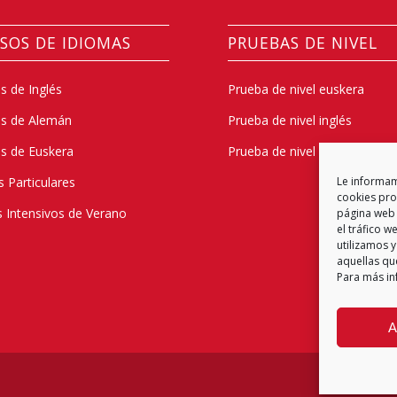
SOS DE IDIOMAS
PRUEBAS DE NIVEL
s de Inglés
Prueba de nivel euskera
os de Alemán
Prueba de nivel inglés
s de Euskera
Prueba de nivel alemán
s Particulares
Le informamo
cookies prop
 Intensivos de Verano
página web 
el tráfico 
utilizamos y
aquellas qu
Para más in
A
Política