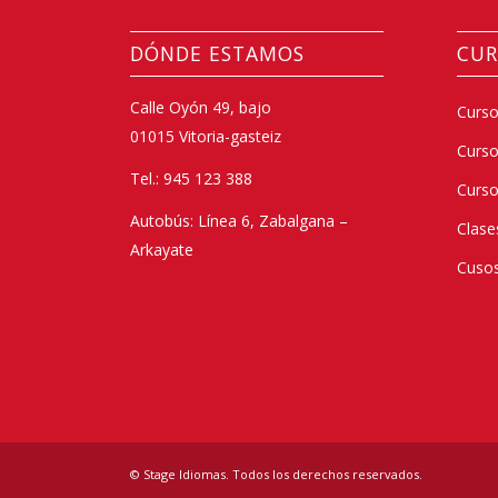
DÓNDE ESTAMOS
CUR
Calle Oyón 49, bajo
Curso
01015 Vitoria-gasteiz
Curs
Tel.: 945 123 388
Curso
Autobús: Línea 6, Zabalgana –
Clase
Arkayate
Cusos
© Stage Idiomas. Todos los derechos reservados.