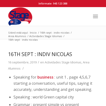
Infórmate: 945 123 388
Usted está aquí:
Inicio
/
16th sept : indiv nicolas
/
Area Alumnos
/
Actividades Stage Idiomas
/
16th sept : indiv nicolas
16TH SEPT : INDIV NICOLAS
/
16 septiembre, 2019
en
Actividades Stage Idiomas
,
Area
/
Alumnos
Speaking for
business
: unit 1 , page 4,5,6,7
starting a conversation, useful tips, saying it
accurately, understanding and get speaking.
Speaking : world Green capital city
Grammar : present simple vs present