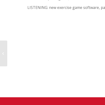
LISTENING: new exercise game software, pa
14/10/19 ZAB-ACH 5.1