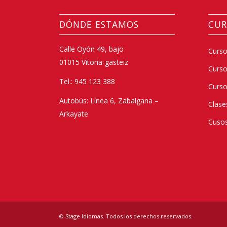
DÓNDE ESTAMOS
CUR
Calle Oyón 49, bajo
Curso
01015 Vitoria-gasteiz
Curs
Tel.: 945 123 388
Curso
Autobús: Línea 6, Zabalgana –
Clase
Arkayate
Cusos
© Stage Idiomas. Todos los derechos reservados.