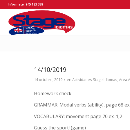
Infórmate: 945 123 388
14/10/2019
/
14 octubre, 2019
en
Actividades Stage Idiomas
,
Area 
Homework check
GRAMMAR: Modal verbs (ability), page 68 ex.
VOCABULARY: movement page 70 ex. 1,2
Guess the sport! (game)