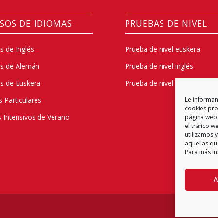
SOS DE IDIOMAS
PRUEBAS DE NIVEL
s de Inglés
Prueba de nivel euskera
os de Alemán
Prueba de nivel inglés
s de Euskera
Prueba de nivel alemán
s Particulares
Le informamo
cookies prop
 Intensivos de Verano
página web 
el tráfico 
utilizamos y
aquellas qu
Para más in
A
Política