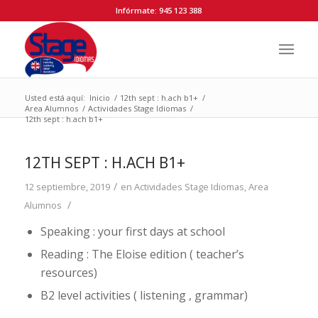
Infórmate: 945 123 388
Usted está aquí:
Inicio
/
12th sept : h.ach b1+
/
Area Alumnos
/
Actividades Stage Idiomas
/
12th sept : h.ach b1+
12TH SEPT : H.ACH B1+
/
12 septiembre, 2019
en
Actividades Stage Idiomas
,
Area
/
Alumnos
Speaking : your first days at school
Reading : The Eloise edition ( teacher’s
resources)
B2 level activities ( listening , grammar)