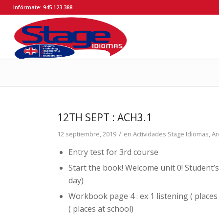
Infórmate: 945 123 388
12TH SEPT : ACH3.1
/
12 septiembre, 2019
en
Actividades Stage Idiomas
,
Ar
Entry test for 3rd course
Start the book! Welcome unit 0! Student’s
day)
Workbook page 4 : ex 1 listening ( places
( places at school)