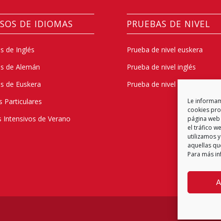
SOS DE IDIOMAS
PRUEBAS DE NIVEL
s de Inglés
Prueba de nivel euskera
os de Alemán
Prueba de nivel inglés
s de Euskera
Prueba de nivel alemán
s Particulares
Le informamo
cookies prop
 Intensivos de Verano
página web 
el tráfico 
utilizamos y
aquellas qu
Para más in
A
Política