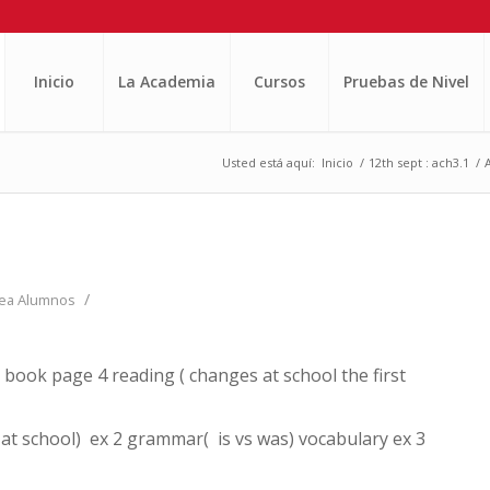
Inicio
La Academia
Cursos
Pruebas de Nivel
Usted está aquí:
Inicio
/
12th sept : ach3.1
/
/
ea Alumnos
 book page 4 reading ( changes at school the first
 at school) ex 2 grammar( is vs was) vocabulary ex 3