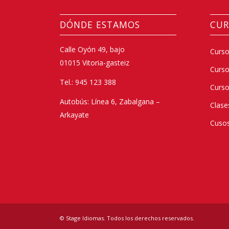
DÓNDE ESTAMOS
CUR
Calle Oyón 49, bajo
Curso
01015 Vitoria-gasteiz
Curs
Tel.: 945 123 388
Curso
Autobús: Línea 6, Zabalgana –
Clase
Arkayate
Cusos
© Stage Idiomas. Todos los derechos reservados.