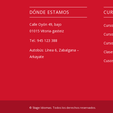
DÓNDE ESTAMOS
CUR
Calle Oyón 49, bajo
Curso
01015 Vitoria-gasteiz
Curs
Tel.: 945 123 388
Curso
Autobús: Línea 6, Zabalgana –
Clase
Arkayate
Cusos
© Stage Idiomas. Todos los derechos reservados.