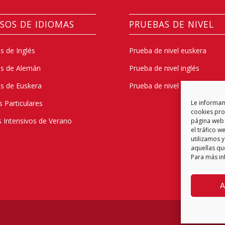
SOS DE IDIOMAS
PRUEBAS DE NIVEL
s de Inglés
Prueba de nivel euskera
os de Alemán
Prueba de nivel inglés
s de Euskera
Prueba de nivel alemán
s Particulares
Le informamo
cookies prop
 Intensivos de Verano
página web 
el tráfico 
utilizamos y
aquellas qu
Para más in
A
Política