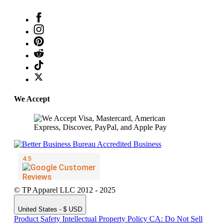
We Accept
© TP Apparel LLC 2012 - 2025
United States - $ USD
Product Safety
Intellectual Property Policy
CA: Do Not Sell