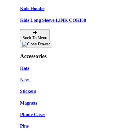
Kids Hoodie
Kids Long Sleeve LINK COKI88
Back To Menu
Accessories
Hats
New!
Stickers
Magnets
Phone Cases
Pins