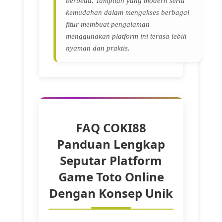
berbeda. Tampilan yang modern serta
kemudahan dalam mengakses berbagai
fitur membuat pengalaman
menggunakan platform ini terasa lebih
nyaman dan praktis.
FAQ COKI88
Panduan Lengkap
Seputar Platform
Game Toto Online
Dengan Konsep Unik