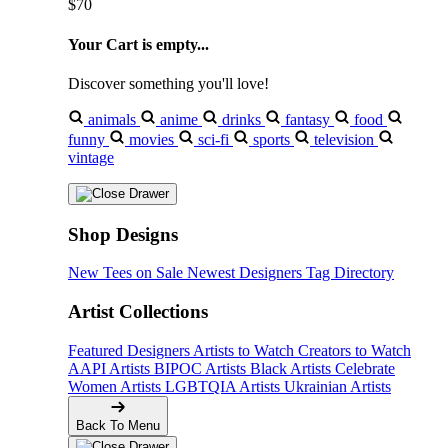
$70
Your Cart is empty...
Discover something you'll love!
animals
anime
drinks
fantasy
food
funny
movies
sci-fi
sports
television
vintage
Shop Designs
New Tees on Sale
Newest Designers
Tag Directory
Artist Collections
Featured Designers
Artists to Watch
Creators to Watch
AAPI Artists
BIPOC Artists
Black Artists
Celebrate
Women Artists
LGBTQIA Artists
Ukrainian Artists
Back To Menu