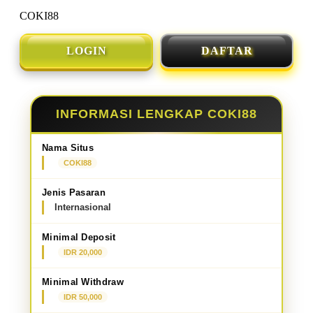
COKI88
LOGIN
DAFTAR
INFORMASI LENGKAP COKI88
Nama Situs
COKI88
Jenis Pasaran
Internasional
Minimal Deposit
IDR 20,000
Minimal Withdraw
IDR 50,000