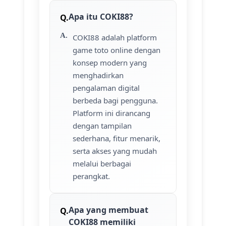
Apa itu COKI88?
COKI88 adalah platform
game toto online dengan
konsep modern yang
menghadirkan
pengalaman digital
berbeda bagi pengguna.
Platform ini dirancang
dengan tampilan
sederhana, fitur menarik,
serta akses yang mudah
melalui berbagai
perangkat.
Apa yang membuat
COKI88 memiliki