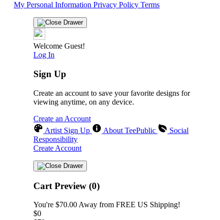
My Personal Information
Privacy Policy
Terms
Welcome Guest!
Log In
Sign Up
Create an account to save your favorite designs for
viewing anytime, on any device.
Create an Account
Artist Sign Up
About TeePublic
Social
Responsibility
Create Account
Cart Preview (0)
You're
$70.00
Away from
FREE US Shipping!
$0