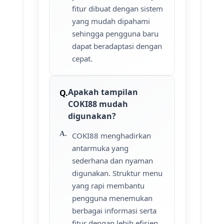
fitur dibuat dengan sistem
yang mudah dipahami
sehingga pengguna baru
dapat beradaptasi dengan
cepat.
Apakah tampilan
COKI88 mudah
digunakan?
COKI88 menghadirkan
antarmuka yang
sederhana dan nyaman
digunakan. Struktur menu
yang rapi membantu
pengguna menemukan
berbagai informasi serta
fitur dengan lebih efisien.